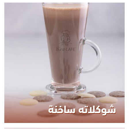
440.00
KCAL
شوكلاته ساخنة