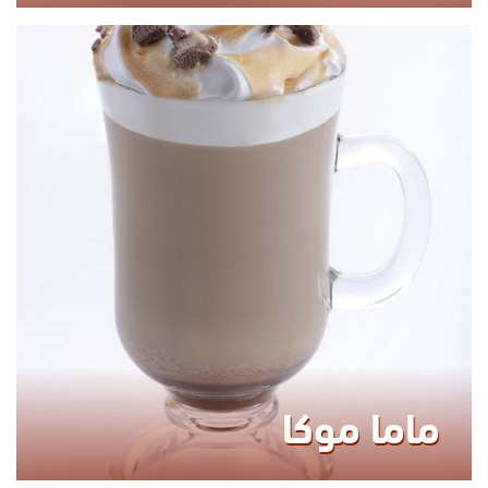
200.00
KCAL
ماما موكا