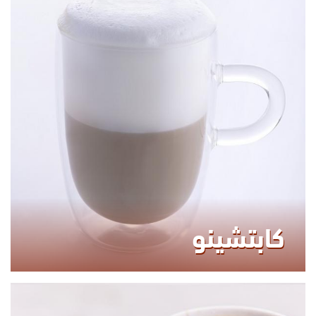
90.00
KCAL
كابتشينو