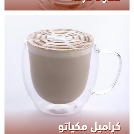
240.00
KCAL
كراميل مكياتو