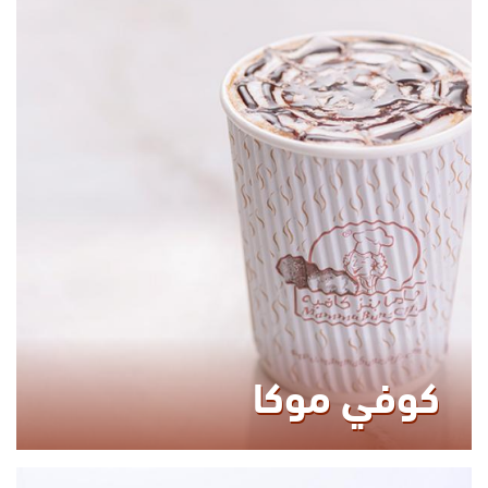
370.00
KCAL
كوفي موكا