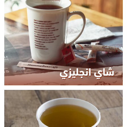
473.00
KCAL
شاي انجليزي