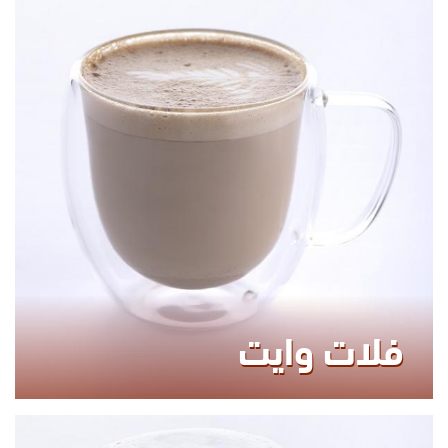
340.00
KCAL
فلات وايت